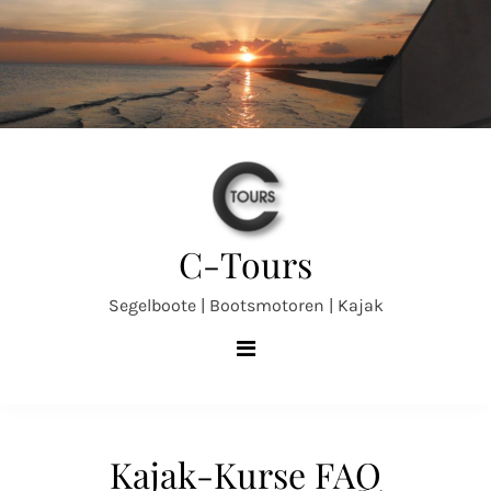
Skip
to
content
C-Tours
Segelboote | Bootsmotoren | Kajak
Kajak-Kurse FAQ