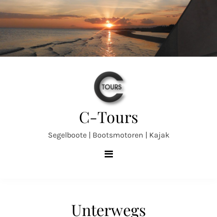
Skip
to
content
C-Tours
Segelboote | Bootsmotoren | Kajak
Unterwegs